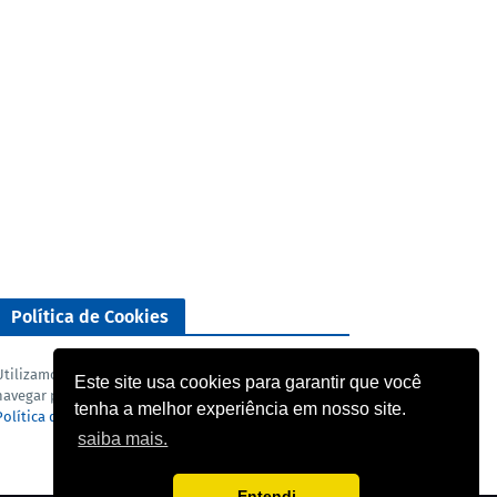
Política de Cookies
Utilizamos cookies para analisar o nosso tráfego. Ao
Este site usa cookies para garantir que você
navegar pelo blog você concorda com a nossa
tenha a melhor experiência em nosso site.
Política de privacidade
e
Termo de uso
.
saiba mais.
Entendi