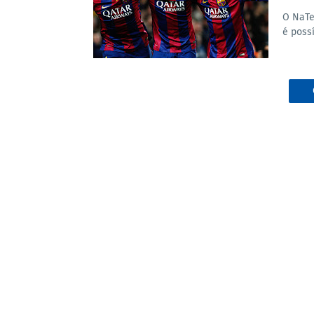
O NaTe
é possí