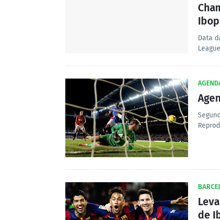
Cham
Ibop
Data d
League
AGEND
Agen
Segund
Reprod
BARCE
Leva
de I