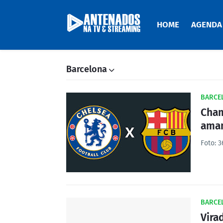
HOME
AGENDA
Barcelona
BARCE
Cham
aman
Foto: 
BARCE
Vira