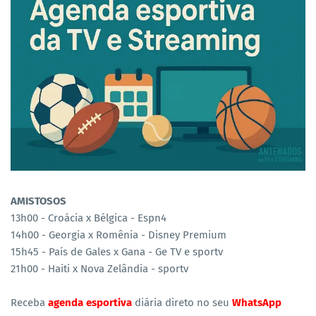
AMISTOSOS
13h00 - Croácia x Bélgica - Espn4
14h00 - Georgia x Romênia - Disney Premium
15h45 - País de Gales x Gana - Ge TV e sportv
21h00 - Haiti x Nova Zelândia - sportv
Receba
agenda esportiva
diária direto no seu
WhatsApp