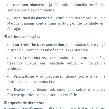
Qual Seu Número?
– já disponível. Comédia romântica
sobre amor e ex-namorados.
Papai Noel às Avessas 2
– estreia em dezembro. Willie e
Marcus tramam contra uma instituição de caridade em
Chicago.
🎥 Séries e animações
Star Trek: The Next Generation
, temporadas 5, 6 e 7 – já
disponível, com novas missões da USS Enterprise.
Yu-Gi-Oh! VRAINS
, temporada 3 – estreia 03/12,
trazendo duelos em realidade virtual e inteligência
artificial.
Yellowstone
– já disponível, drama sobre a família
Dutton e seu rancho nos EUA.
Dexter
– já disponível, série cult sobre o analista
forense que vive como assassino em série.
🌟 Especial de dezembro
Maratona Transformers
– dia 14/12, a partir das 15h30 no