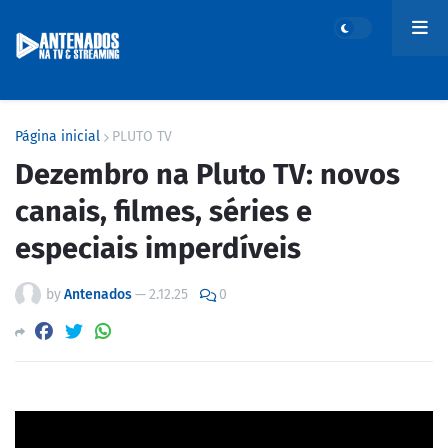
Página inicial
PLUTO TV
Dezembro na Pluto TV: novos
canais, filmes, séries e
especiais imperdíveis
by
Antenados
—
2.12.25
0