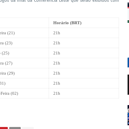
jogos da final da Conferência Leste que serão exibidos com
Horário (BRT)
eira (21)
21h
ra (23)
21h
 (25)
21h
ra (27)
21h
eira (29)
21h
31)
21h
Feira (02)
21h