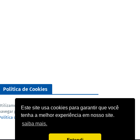
Política de Cookies
Utilizamos cookies para analisar o nosso tráfego. Ao
Este site usa cookies para garantir que você
navegar pelo blog você concorda com a nossa
tenha a melhor experiência em nosso site.
Política de privacidade
e
Termo de uso
.
saiba mais.
Entendi