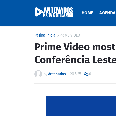
HOME
AGENDA
Página inicial
PRIME VIDEO
Prime Video mostr
Conferência Lest
by
Antenados
—
20.5.25
0