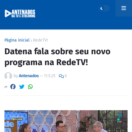
Página inicial
RedeTV!
Datena fala sobre seu novo
programa na RedeTV!
by
Antenados
—
11.5.25
0