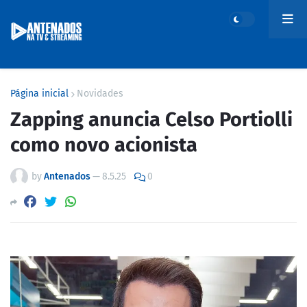
Página inicial
Novidades
Zapping anuncia Celso Portiolli
como novo acionista
by
Antenados
—
8.5.25
0