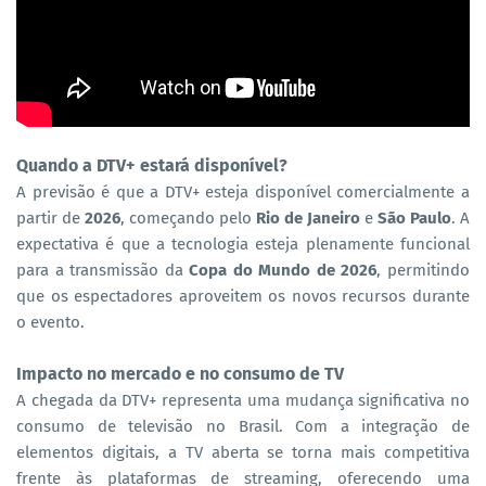
Quando a DTV+ estará disponível?
A previsão é que a DTV+ esteja disponível comercialmente a
partir de
2026
, começando pelo
Rio de Janeiro
e
São Paulo
. A
expectativa é que a tecnologia esteja plenamente funcional
para a transmissão da
Copa do Mundo de 2026
, permitindo
que os espectadores aproveitem os novos recursos durante
o evento.
Impacto no mercado e no consumo de TV
A chegada da DTV+ representa uma mudança significativa no
consumo de televisão no Brasil. Com a integração de
elementos digitais, a TV aberta se torna mais competitiva
frente às plataformas de streaming, oferecendo uma