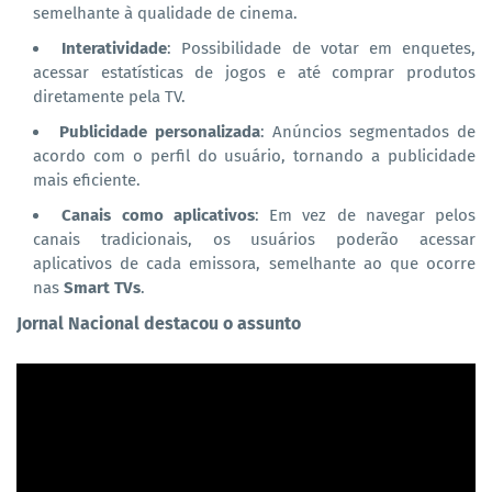
semelhante à qualidade de cinema.
Interatividade
: Possibilidade de votar em enquetes,
acessar estatísticas de jogos e até comprar produtos
diretamente pela TV.
Publicidade personalizada
: Anúncios segmentados de
acordo com o perfil do usuário, tornando a publicidade
mais eficiente.
Canais como aplicativos
: Em vez de navegar pelos
canais tradicionais, os usuários poderão acessar
aplicativos de cada emissora, semelhante ao que ocorre
nas
Smart TVs
.
Jornal Nacional destacou o assunto