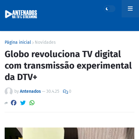
Página inicial
Novidades
Globo revoluciona TV digital
com transmissão experimental
da DTV+
by
Antenados
—
30.4.25
0