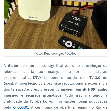
Foto: Reprodução/Globo
A
Globo
deu um passo significativo rumo à evolução da
televisão aberta ao inaugurar a primeira estação
experimental da
DTV+
, também conhecida como
TV 3.0
, no
Brasil. A nova tecnologia promete revolucionar a experiência
dos telespectadores, oferecendo imagem em
4K HDR
,
áudio
imersivo
e
recursos interativos
, tudo isso mantendo a
gratuidade da TV aberta. As informações foram publicadas
pelo
O GLOBO.
A cerimônia de abertura reuniu no Rio de