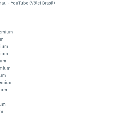
au - YouTube (Vôlei Brasil)
Premium
um
mium
mium
ium
emium
ium
remium
mium
m
ium
um