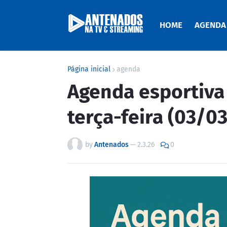
HOME
AGENDA
Página inicial
agenda
Agenda esportiva 
terça-feira (03/0
by
Antenados
—
2.3.26
0