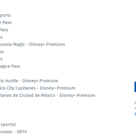
Sports
e Pass
Pass
ss
Osceola Magic - Disney+ Premium
ss
ss
eague Pass
is Hustle - Disney+ Premium
ico City Capitanes - Disney+ Premium
itanes de Ciudad de México - Disney+ Premium
 sportv2
armelo - VBTV