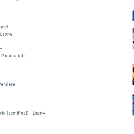
spn3
 Espn4
+
 - Paramount+
Premiere
rid (semifinal) - Espn4