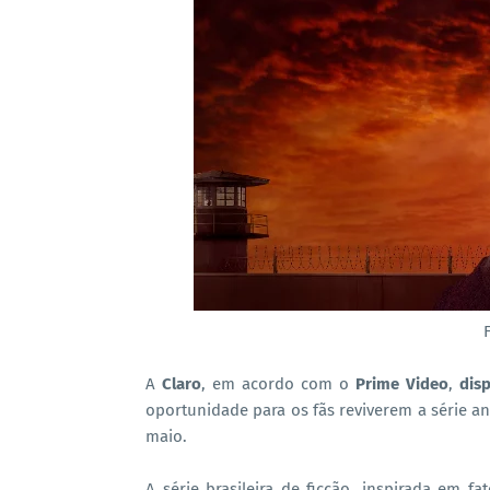
A
Claro
, em acordo com o
Prime Video
,
dis
oportunidade para os fãs reviverem a série a
maio.
A série brasileira de ficção, inspirada em f