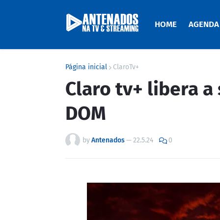
HOME
AGENDA
Página inicial
ClaroTv+
Claro tv+ libera 
DOM
by
Antenados
—
22.5.24
0