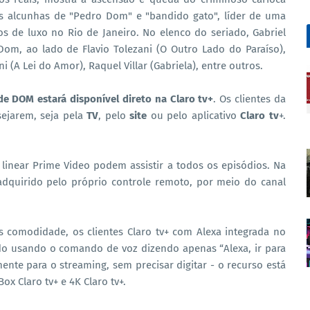
 alcunhas de "Pedro Dom" e "bandido gato", líder de uma
os de luxo no Rio de Janeiro. No elenco do seriado, Gabriel
om, ao lado de Flavio Tolezani (O Outro Lado do Paraíso),
i (A Lei do Amor), Raquel Villar (Gabriela), entre outros.
e DOM estará disponível direto na Claro tv+
. Os clientes da
ejarem, seja pela
TV
, pelo
site
ou pelo aplicativo
Claro tv
+.
inear Prime Video podem assistir a todos os episódios. Na
adquirido pelo próprio controle remoto, por meio do canal
 comodidade, os clientes Claro tv+ com Alexa integrada no
o usando o comando de voz dizendo apenas “Alexa, ir para
nte para o streaming, sem precisar digitar - o recurso está
ox Claro tv+ e 4K Claro tv+.