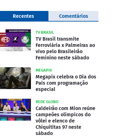
Recentes
Comentários
TV BRASIL
TV Brasil transmite
Ferroviária x Palmeiras ao
vivo pelo Brasileirão
Feminino neste sábado
MEGAPIX
Megapix celebra o Dia dos
Pais com programação
especial
REDE GLOBO
Caldeirão com Mion reúne
campeões olímpicos do
vôlei e elenco de
Chiquititas 97 neste
sábado