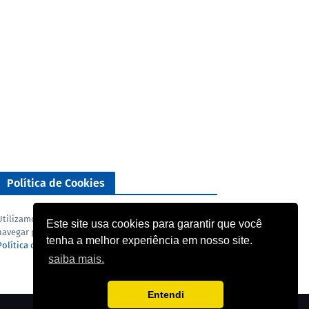
Política de Cookies
Utilizamos cookies para analisar o nosso tráfego. Ao
Este site usa cookies para garantir que você
navegar pelo blog você concorda com a nossa
tenha a melhor experiência em nosso site.
Política de privacidade
e
Termo de uso
.
saiba mais.
Entendi