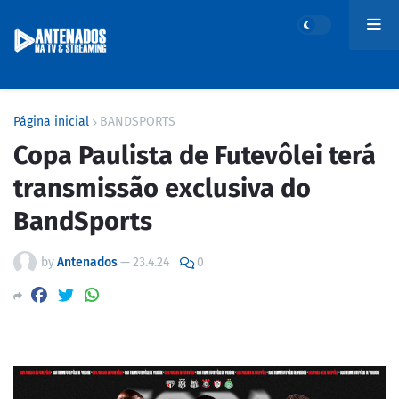
Página inicial
BANDSPORTS
Copa Paulista de Futevôlei terá
transmissão exclusiva do
BandSports
by
Antenados
—
23.4.24
0