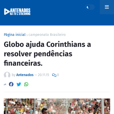
Página inicial
campeonato Brasileiro
Globo ajuda Corinthians a
resolver pendências
financeiras.
by
Antenados
—
20.11.15
0