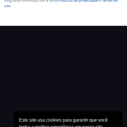
blog você concorda com a nossa
Política de privacidade
e
Termo de
uso
.
Este site usa cookies para garantir que você
tenha a melhor experiência em nosso site.