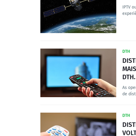
IPTV o
experi
DTH
DIS
MAIS
DTH.
As ope
de dis
DTH
DIST
VOLT