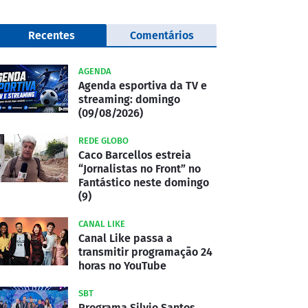
Recentes
Comentários
AGENDA
Agenda esportiva da TV e
streaming: domingo
(09/08/2026)
REDE GLOBO
Caco Barcellos estreia
“Jornalistas no Front” no
Fantástico neste domingo
(9)
CANAL LIKE
Canal Like passa a
transmitir programação 24
horas no YouTube
SBT
Programa Silvio Santos