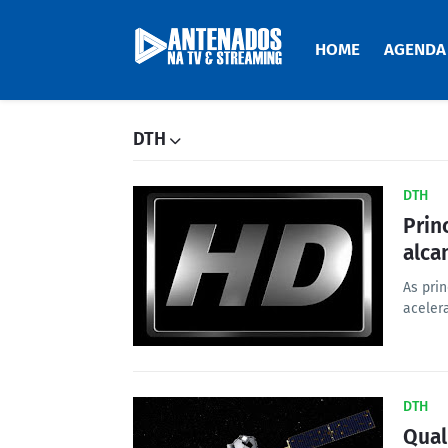
HOME
AGENDA
DTH
DTH
Prin
alca
As prin
aceler
DTH
Qual