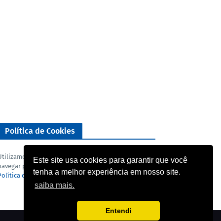
Política de Cookies
Utilizamos cookies para analisar o nosso tráfego. Ao
Este site usa cookies para garantir que você
navegar pelo blog você concorda com a nossa
tenha a melhor experiência em nosso site.
Política de privacidade
e
Termo de uso
.
saiba mais.
Entendi