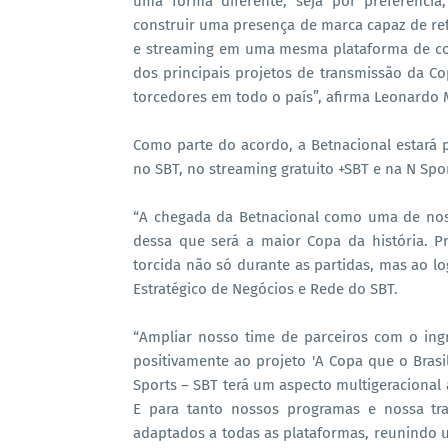
uma forma diferente, seja por preferência,
construir uma presença de marca capaz de refl
e streaming em uma mesma plataforma de co
dos principais projetos de transmissão da C
torcedores em todo o país”, afirma Leonardo Ma
Como parte do acordo, a Betnacional estará p
no SBT, no streaming gratuito +SBT e na N Spor
“A chegada da Betnacional como uma de noss
dessa que será a maior Copa da história. P
torcida não só durante as partidas, mas ao lo
Estratégico de Negócios e Rede do SBT.
“Ampliar nosso time de parceiros com o ing
positivamente ao projeto 'A Copa que o Brasil
Sports – SBT terá um aspecto multigeracional 
E para tanto nossos programas e nossa t
adaptados a todas as plataformas, reunindo 