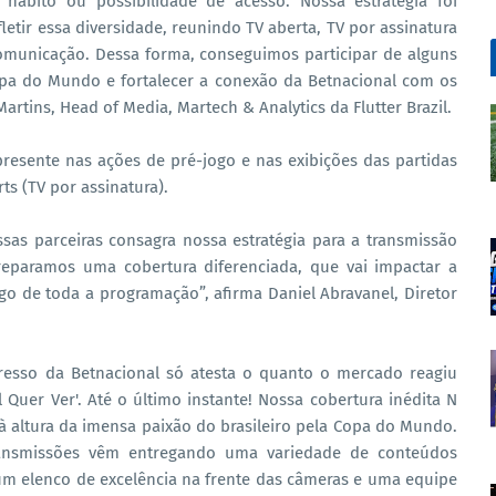
 hábito ou possibilidade de acesso. Nossa estratégia foi
etir essa diversidade, reunindo TV aberta, TV por assinatura
municação. Dessa forma, conseguimos participar de alguns
opa do Mundo e fortalecer a conexão da Betnacional com os
rtins, Head of Media, Martech & Analytics da Flutter Brazil.
resente nas ações de pré-jogo e nas exibições das partidas
ts (TV por assinatura).
as parceiras consagra nossa estratégia para a transmissão
reparamos uma cobertura diferenciada, que vai impactar a
go de toda a programação”, afirma Daniel Abravanel, Diretor
resso da Betnacional só atesta o quanto o mercado reagiu
 Quer Ver'. Até o último instante! Nossa cobertura inédita N
à altura da imensa paixão do brasileiro pela Copa do Mundo.
ransmissões vêm entregando uma variedade de conteúdos
um elenco de excelência na frente das câmeras e uma equipe