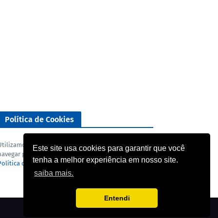
Política de Cookies
Utilizamos cookies para analisar o nosso tráfego. Ao
Este site usa cookies para garantir que você
navegar pelo blog você concorda com a nossa
tenha a melhor experiência em nosso site.
Política de privacidade
e
Termo de uso
.
saiba mais.
Entendi