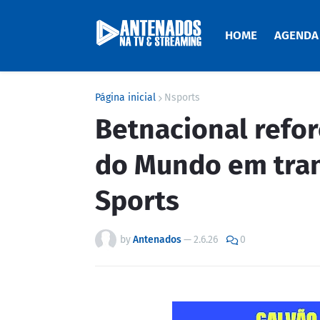
HOME
AGENDA
Página inicial
Nsports
Betnacional refor
do Mundo em tran
Sports
by
Antenados
—
2.6.26
0