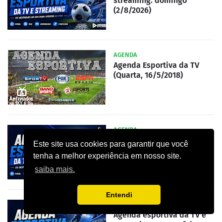
streaming: domingo
(2/8/2026)
AGENDA
Agenda Esportiva da TV
(Quarta, 16/5/2018)
AGENDA
Agenda esportiva da TV e
Este site usa cookies para garantir que você
streaming: quinta-feira
tenha a melhor experiência em nosso site.
(06/08/2026)
saiba mais.
Entendi
AGENDA
Agenda esportiva da TV e