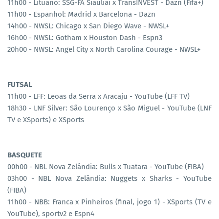
11h00 - Lituano: ŠSG-FA Šiauliai x TransINVEST - Dazn (Fifa+)
11h00 - Espanhol: Madrid x Barcelona - Dazn
14h00 - NWSL: Chicago x San Diego Wave - NWSL+
16h00 - NWSL: Gotham x Houston Dash - Espn3
20h00 - NWSL: Angel City x North Carolina Courage - NWSL+
FUTSAL
11h00 - LFF: Leoas da Serra x Aracaju - YouTube (LFF TV)
18h30 - LNF Silver: São Lourenço x São Miguel - YouTube (LNF
TV e XSports) e XSports
BASQUETE
00h00 - NBL Nova Zelândia: Bulls x Tuatara - YouTube (FIBA)
03h00 - NBL Nova Zelândia: Nuggets x Sharks - YouTube
(FIBA)
11h00 - NBB: Franca x Pinheiros (final, jogo 1) - XSports (TV e
YouTube), sportv2 e Espn4