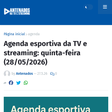
Página inicial
agenda
Agenda esportiva da TV e
streaming: quinta-feira
(28/05/2026)
by
Antenados
—
27.5.26
0