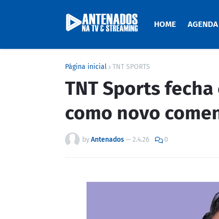
HOME
AGENDA
Página inicial
TNT SPORTS
TNT Sports fecha 
como novo comen
by
Antenados
—
2.4.26
0