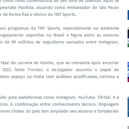
ho como novo comentarista do seu time de talentos. Após se
mpeonato Paulista, atuando como embaixador do São Paulo
ar de forma fixa o elenco da TNT Sports.
e nos programas da TNT Sports, especialmente no ambiente
ngajamento esportivo no Brasil e figura entre as maiores
s de 89 milhões de seguidores somados entre Instagram,
ase da carreira de Ilsinho, que se reinventa após encerrar
m 2022. Ídolo Tricolor, o ex-jogador assumiu o papel de
stou espaço na mídia com análises qualificadas, carisma e
eúdo para plataformas como Instagram, YouTube, TikTok, X e
ores. A combinação entre conhecimento técnico, linguagem
iores clubes do país tem ampliado seu alcance e fortalecido