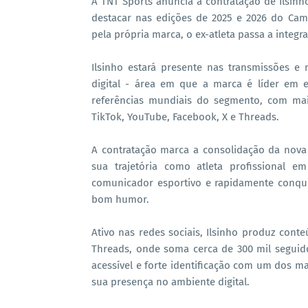
A TNT Sports anuncia a contratação de Ilsin
destacar nas edições de 2025 e 2026 do Ca
pela própria marca, o ex-atleta passa a integr
Ilsinho estará presente nas transmissões 
digital - área em que a marca é líder em e
referências mundiais do segmento, com mai
TikTok, YouTube, Facebook, X e Threads.
A contratação marca a consolidação da nova f
sua trajetória como atleta profissional e
comunicador esportivo e rapidamente conqui
bom humor.
Ativo nas redes sociais, Ilsinho produz cont
Threads, onde soma cerca de 300 mil seguid
acessível e forte identificação com um dos ma
sua presença no ambiente digital.