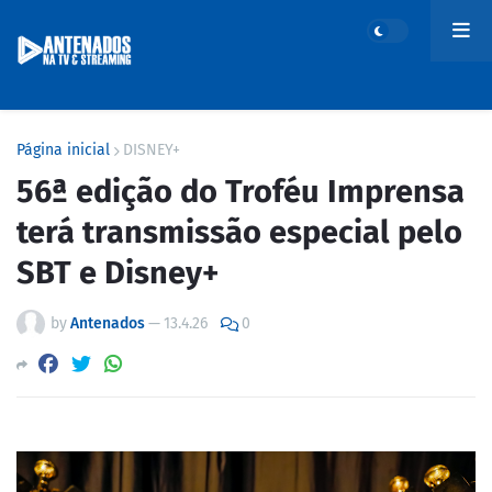
Página inicial
DISNEY+
56ª edição do Troféu Imprensa
terá transmissão especial pelo
SBT e Disney+
by
Antenados
—
13.4.26
0