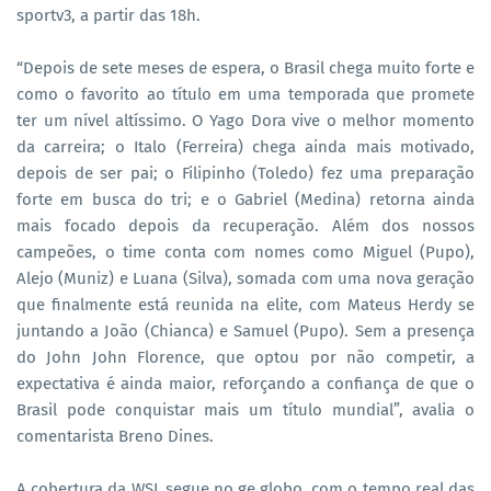
sportv3, a partir das 18h.
“Depois de sete meses de espera, o Brasil chega muito forte e
como o favorito ao título em uma temporada que promete
ter um nível altíssimo. O Yago Dora vive o melhor momento
da carreira; o Italo (Ferreira) chega ainda mais motivado,
depois de ser pai; o Filipinho (Toledo) fez uma preparação
forte em busca do tri; e o Gabriel (Medina) retorna ainda
mais focado depois da recuperação. Além dos nossos
campeões, o time conta com nomes como Miguel (Pupo),
Alejo (Muniz) e Luana (Silva), somada com uma nova geração
que finalmente está reunida na elite, com Mateus Herdy se
juntando a João (Chianca) e Samuel (Pupo). Sem a presença
do John John Florence, que optou por não competir, a
expectativa é ainda maior, reforçando a confiança de que o
Brasil pode conquistar mais um título mundial”, avalia o
comentarista Breno Dines.
A cobertura da WSL segue no ge.globo, com o tempo real das