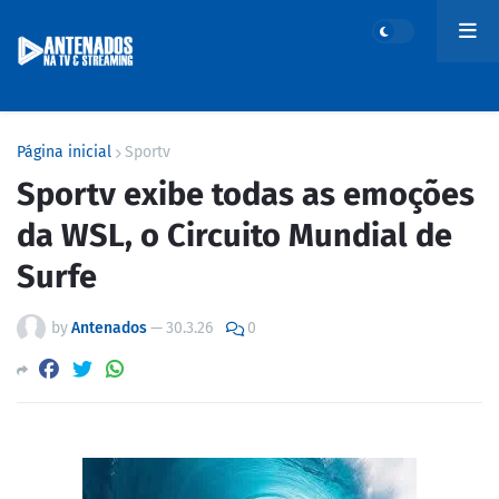
Página inicial
Sportv
Sportv exibe todas as emoções
da WSL, o Circuito Mundial de
Surfe
by
Antenados
—
30.3.26
0