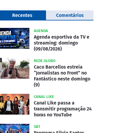
Recentes
Comentários
AGENDA
Agenda esportiva da TV e
streaming: domingo
(09/08/2026)
REDE GLOBO
Caco Barcellos estreia
“Jornalistas no Front” no
Fantástico neste domingo
(9)
CANAL LIKE
Canal Like passa a
transmitir programação 24
horas no YouTube
SBT
Programa Silvio Santos