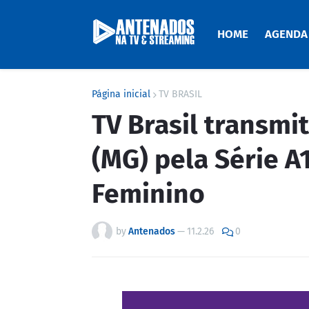
HOME
AGENDA
Página inicial
TV BRASIL
TV Brasil transmi
(MG) pela Série A1
Feminino
by
Antenados
—
11.2.26
0