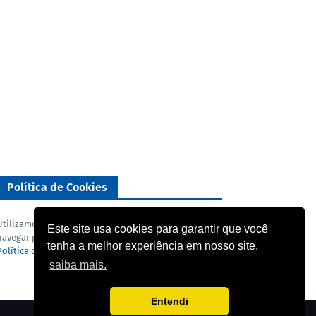
Política de Cookies
Utilizamos cookies para analisar o nosso tráfego. Ao
Este site usa cookies para garantir que você
navegar pelo blog você concorda com a nossa
tenha a melhor experiência em nosso site.
Política de privacidade
e
Termo de uso
.
saiba mais.
Entendi