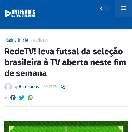
Página inicial
RedeTV!
RedeTV! leva futsal da seleção
brasileira à TV aberta neste fim
de semana
by
Antenados
—
19.12.25
0