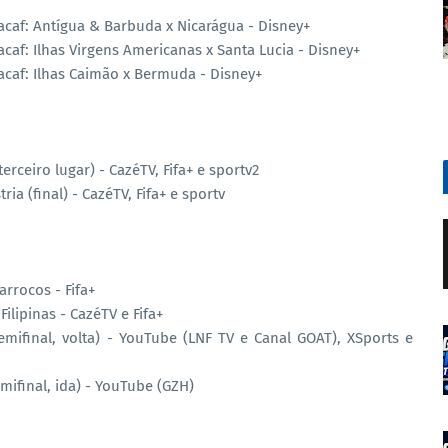
caf: Antígua & Barbuda x Nicarágua - Disney+
af: Ilhas Virgens Americanas x Santa Lucia - Disney+
caf: Ilhas Caimão x Bermuda - Disney+
erceiro lugar) - CazéTV, Fifa+ e sportv2
a (final) - CazéTV, Fifa+ e sportv
rrocos - Fifa+
lipinas - CazéTV e Fifa+
mifinal, volta) - YouTube (LNF TV e Canal GOAT), XSports e
mifinal, ida) - YouTube (GZH)