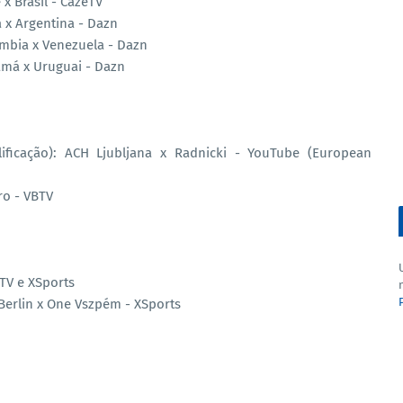
x Brasil - CazéTV
 x Argentina - Dazn
mbia x Venezuela - Dazn
amá x Uruguai - Dazn
ficação): ACH Ljubljana x Radnicki - YouTube (European
ro - VBTV
éTV e XSports
Berlin x One Vszpém - XSports