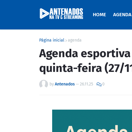
HOME
AGENDA
Página inicial
agenda
Agenda esportiva 
quinta-feira (27/
by
Antenados
—
26.11.25
0