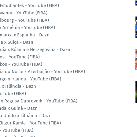
Estudiantes - YouTube (FIBA)
ovanni - YouTube (FIBA)
ibourg - YouTube (FIBA)
 x Armênia - YouTube (FIBA)
amarca x Espanha - Dazn
a x Suíça - Dazn
uia x Bósnia e Herzegovina - Dazn
os - YouTube (FIBA)
kos - YouTube (FIBA)
a do Norte x Azerbaijão - YouTube (FIBA)
go x Irlanda - YouTube (FIBA)
 x Islândia - Dazn
ouTube (FIBA)
r x Ragusa Dubrovnik - YouTube (FIBA)
nda x Guiné - Dazn
o Unido x Lituânia - Dazn
Elitzur Ramla - YouTube (FIBA)
- YouTube (FIBA)