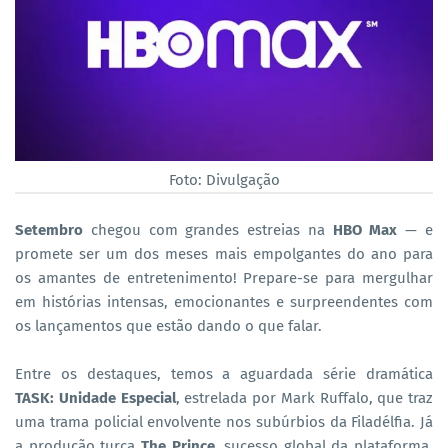
Foto: Divulgação
Setembro
chegou com grandes estreias na
HBO Max
— e
promete ser um dos meses mais empolgantes do ano para
os amantes de entretenimento! Prepare-se para mergulhar
em histórias intensas, emocionantes e surpreendentes com
os lançamentos que estão dando o que falar.
Entre os destaques, temos a aguardada série dramática
TASK: Unidade Especial
, estrelada por Mark Ruffalo, que traz
uma trama policial envolvente nos subúrbios da Filadélfia. Já
a produção turca
The Prince
, sucesso global da plataforma,