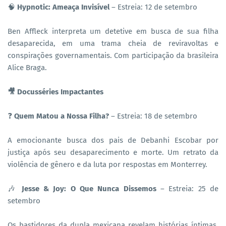
🧠
Hypnotic: Ameaça Invisível
– Estreia: 12 de setembro
Ben Affleck interpreta um detetive em busca de sua filha
desaparecida, em uma trama cheia de reviravoltas e
conspirações governamentais. Com participação da brasileira
Alice Braga.
🎥 Docusséries Impactantes
❓
Quem Matou a Nossa Filha?
– Estreia: 18 de setembro
A emocionante busca dos pais de Debanhi Escobar por
justiça após seu desaparecimento e morte. Um retrato da
violência de gênero e da luta por respostas em Monterrey.
🎶
Jesse & Joy: O Que Nunca Dissemos
– Estreia: 25 de
setembro
Os bastidores da dupla mexicana revelam histórias íntimas,