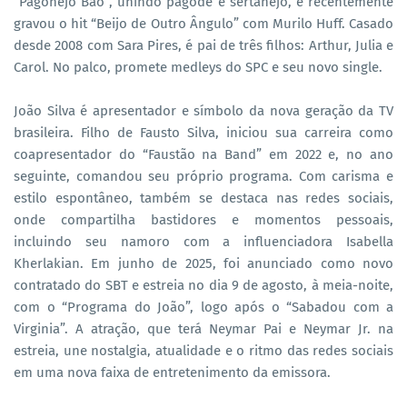
“Pagonejo Bão”, unindo pagode e sertanejo, e recentemente
gravou o hit “Beijo de Outro Ângulo” com Murilo Huff. Casado
desde 2008 com Sara Pires, é pai de três filhos: Arthur, Julia e
Carol. No palco, promete medleys do SPC e seu novo single.
João Silva é apresentador e símbolo da nova geração da TV
brasileira. Filho de Fausto Silva, iniciou sua carreira como
coapresentador do “Faustão na Band” em 2022 e, no ano
seguinte, comandou seu próprio programa. Com carisma e
estilo espontâneo, também se destaca nas redes sociais,
onde compartilha bastidores e momentos pessoais,
incluindo seu namoro com a influenciadora Isabella
Kherlakian. Em junho de 2025, foi anunciado como novo
contratado do SBT e estreia no dia 9 de agosto, à meia-noite,
com o “Programa do João”, logo após o “Sabadou com a
Virginia”. A atração, que terá Neymar Pai e Neymar Jr. na
estreia, une nostalgia, atualidade e o ritmo das redes sociais
em uma nova faixa de entretenimento da emissora.