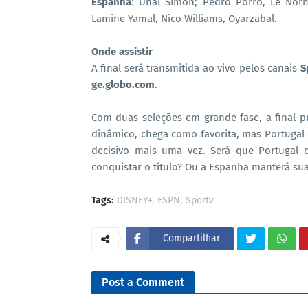
Espanha
: Unai Simón; Pedro Porro, Le Norma
Lamine Yamal, Nico Williams, Oyarzabal.
Onde assistir
A final será transmitida ao vivo pelos canais
S
ge.globo.com
.
Com duas seleções em grande fase, a final 
dinâmico, chega como favorita, mas Portugal 
decisivo mais uma vez. Será que Portugal 
conquistar o título? Ou a Espanha manterá su
Tags:
DISNEY+
ESPN
Sportv
Compartilhar
Post a Comment