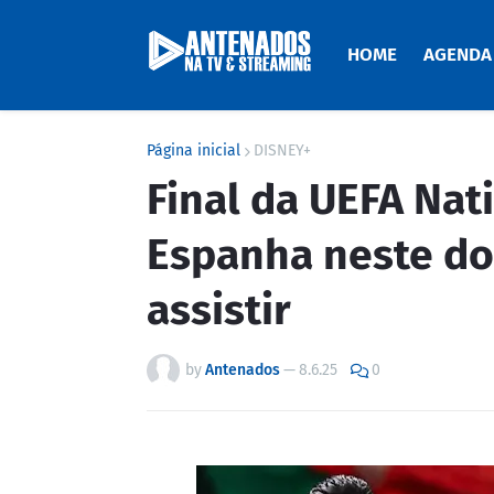
HOME
AGENDA
Página inicial
DISNEY+
Final da UEFA Nat
Espanha neste do
assistir
by
Antenados
—
8.6.25
0