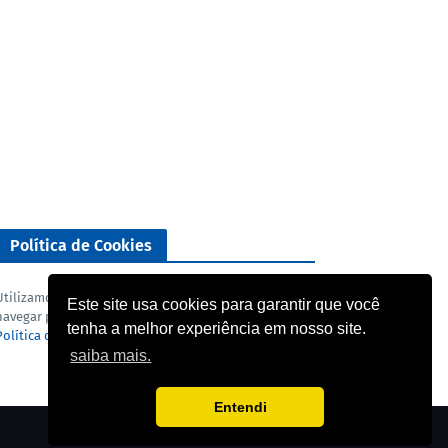
Política de Cookies
Utilizamos cookies para analisar o nosso tráfego. Ao
Este site usa cookies para garantir que você
navegar pelo blog você concorda com a nossa
tenha a melhor experiência em nosso site.
Política de privacidade
e
Termo de uso
.
saiba mais.
Entendi