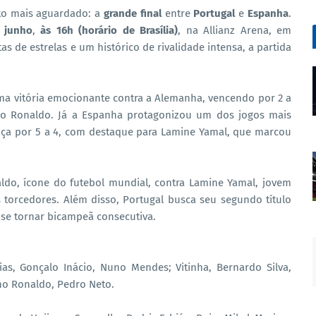
o mais aguardado: a
grande final
entre
Portugal
e
Espanha
.
 junho
,
às 16h (horário de Brasília)
, na Allianz Arena, em
 de estrelas e um histórico de rivalidade intensa, a partida
ma vitória emocionante contra a Alemanha, vencendo por 2 a
ano Ronaldo. Já a Espanha protagonizou um dos jogos mais
ança por 5 a 4, com destaque para Lamine Yamal, que marcou
aldo, ícone do futebol mundial, contra Lamine Yamal, jovem
orcedores. Além disso, Portugal busca seu segundo título
se tornar bicampeã consecutiva.
as, Gonçalo Inácio, Nuno Mendes; Vitinha, Bernardo Silva,
ano Ronaldo, Pedro Neto.