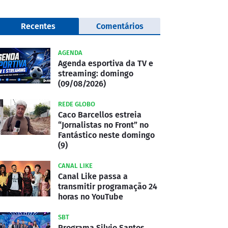
Recentes
Comentários
AGENDA
Agenda esportiva da TV e
streaming: domingo
(09/08/2026)
REDE GLOBO
Caco Barcellos estreia
“Jornalistas no Front” no
Fantástico neste domingo
(9)
CANAL LIKE
Canal Like passa a
transmitir programação 24
horas no YouTube
SBT
Programa Silvio Santos