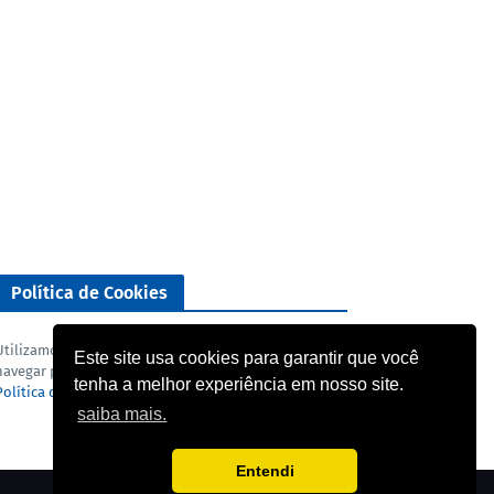
Política de Cookies
Utilizamos cookies para analisar o nosso tráfego. Ao
Este site usa cookies para garantir que você
navegar pelo blog você concorda com a nossa
tenha a melhor experiência em nosso site.
Política de privacidade
e
Termo de uso
.
saiba mais.
Entendi