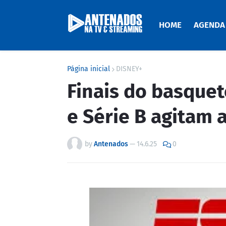
HOME
AGENDA
Página inicial
DISNEY+
Finais do basque
e Série B agitam
by
Antenados
—
14.6.25
0