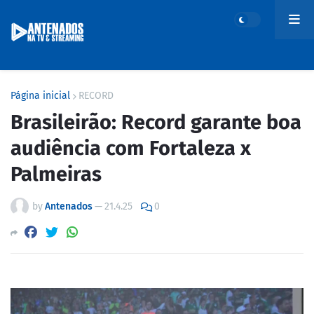
Página inicial
RECORD
Brasileirão: Record garante boa
audiência com Fortaleza x
Palmeiras
by
Antenados
—
21.4.25
0