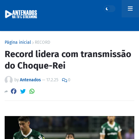
Página inicial
RECORD
Record lidera com transmissão
do Choque-Rei
by
Antenados
—
17.2.25
0