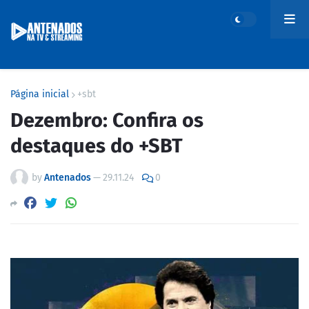
Página inicial
+sbt
Dezembro: Confira os
destaques do +SBT
by
Antenados
—
29.11.24
0