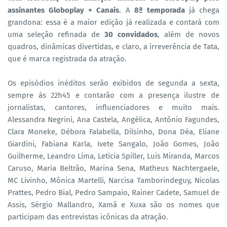
assinantes Globoplay + Canais
. A
8ª temporada
já chega
grandona: essa é a maior edição já realizada e contará com
uma seleção refinada de
30 convidados
, além de novos
quadros, dinâmicas divertidas, e claro, a irreverência de Tata,
que é marca registrada da atração.
Os episódios inéditos serão exibidos de segunda a sexta,
sempre às 22h45 e contarão com a presença ilustre de
jornalistas, cantores, influenciadores e muito mais.
Alessandra Negrini, Ana Castela, Angélica, Antônio Fagundes,
Clara Moneke, Débora Falabella, Dilsinho, Dona Déa, Eliane
Giardini, Fabiana Karla, Ivete Sangalo, João Gomes, João
Guilherme, Leandro Lima, Letícia Spiller, Luis Miranda, Marcos
Caruso, Maria Beltrão, Marina Sena, Matheus Nachtergaele,
MC Livinho, Mônica Martelli, Narcisa Tamborindeguy, Nicolas
Prattes, Pedro Bial, Pedro Sampaio, Rainer Cadete, Samuel de
Assis, Sérgio Mallandro, Xamã e Xuxa são os nomes que
participam das entrevistas icônicas da atração.