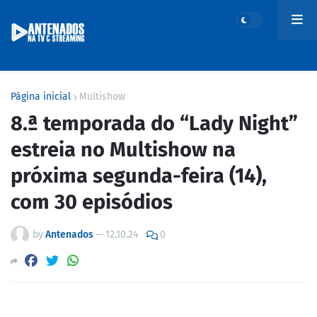
Página inicial
Multishow
8.ª temporada do “Lady Night”
estreia no Multishow na
próxima segunda-feira (14),
com 30 episódios
by
Antenados
—
12.10.24
0