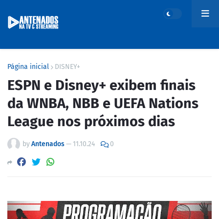
Página inicial
DISNEY+
ESPN e Disney+ exibem finais
da WNBA, NBB e UEFA Nations
League nos próximos dias
by
Antenados
—
11.10.24
0