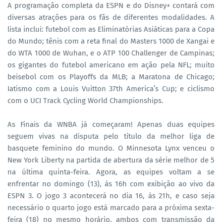
A programação completa da ESPN e do Disney+ contará com
diversas atrações para os fãs de diferentes modalidades. A
lista inclui: futebol com as Eliminatórias Asiáticas para a Copa
do Mundo; tênis com a reta final do Masters 1000 de Xangai e
do WTA 1000 de Wuhan, e o ATP 100 Challenger de Campinas;
os gigantes do futebol americano em ação pela NFL; muito
beisebol com os Playoffs da MLB; a Maratona de Chicago;
Iatismo com a Louis Vuitton 37th America’s Cup; e ciclismo
com o UCI Track Cycling World Championships.
As Finais da WNBA já começaram! Apenas duas equipes
seguem vivas na disputa pelo título da melhor liga de
basquete feminino do mundo. O Minnesota Lynx venceu o
New York Liberty na partida de abertura da série melhor de 5
na última quinta-feira. Agora, as equipes voltam a se
enfrentar no domingo (13), às 16h com exibição ao vivo da
ESPN 3. O jogo 3 acontecerá no dia 16, às 21h, e caso seja
necessário o quarto jogo está marcado para a próxima sexta-
feira (18) no mesmo horário, ambos com transmissão da