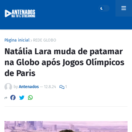
Página inicial
REDE GLOBO
Natália Lara muda de patamar
na Globo após Jogos Olímpicos
de Paris
by
Antenados
—
12.8.24
1