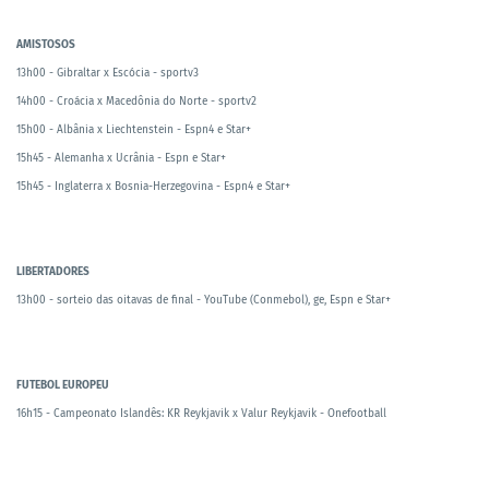
AMISTOSOS
13h00 - Gibraltar x Escócia - sportv3
14h00 - Croácia x Macedônia do Norte - sportv2
15h00 - Albânia x Liechtenstein - Espn4 e Star+
15h45 - Alemanha x Ucrânia - Espn e Star+
15h45 - Inglaterra x Bosnia-Herzegovina - Espn4 e Star+
LIBERTADORES
13h00 - sorteio das oitavas de final - YouTube (Conmebol), ge, Espn e Star+
FUTEBOL EUROPEU
16h15 - Campeonato Islandês: KR Reykjavik x Valur Reykjavik - Onefootball