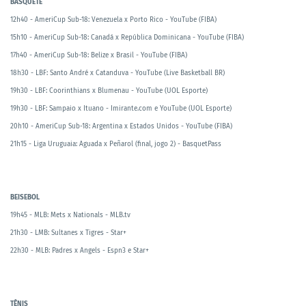
BASQUETE
12h40 - AmeriCup Sub-18: Venezuela x Porto Rico - YouTube (FIBA)
15h10 - AmeriCup Sub-18: Canadá x República Dominicana - YouTube (FIBA)
17h40 - AmeriCup Sub-18: Belize x Brasil - YouTube (FIBA)
18h30 - LBF: Santo André x Catanduva - YouTube (Live Basketball BR)
19h30 - LBF: Coorinthians x Blumenau - YouTube (UOL Esporte)
19h30 - LBF: Sampaio x Ituano - Imirante.com e YouTube (UOL Esporte)
20h10 - AmeriCup Sub-18: Argentina x Estados Unidos - YouTube (FIBA)
21h15 - Liga Uruguaia: Aguada x Peñarol (final, jogo 2) - BasquetPass
BEISEBOL
19h45 - MLB: Mets x Nationals - MLB.tv
21h30 - LMB: Sultanes x Tigres - Star+
22h30 - MLB: Padres x Angels - Espn3 e Star+
TÊNIS