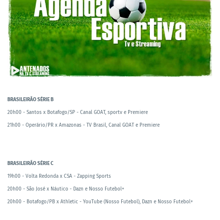
BRASILEIRÃO SÉRIE B
20h00 - Santos x Botafogo/SP - Canal GOAT, sportv e Premiere
21h00 - Operário/PR x Amazonas - TV Brasil, Canal GOAT e Premiere
BRASILEIRÃO SÉRIE C
19h00 - Volta Redonda x CSA - Zapping Sports
20h00 - São José x Náutico - Dazn e Nosso Futebol+
20h00 - Botafogo/PB x Athletic - YouTube (Nosso Futebol), Dazn e Nosso Futebol+