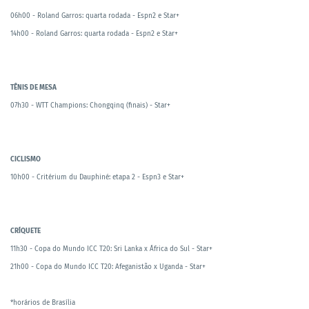
06h00 - Roland Garros: quarta rodada - Espn2 e Star+
14h00 - Roland Garros: quarta rodada - Espn2 e Star+
TÊNIS DE MESA
07h30 - WTT Champions: Chongqinq (finais) - Star+
CICLISMO
10h00 - Critérium du Dauphiné: etapa 2 - Espn3 e Star+
CRÍQUETE
11h30 - Copa do Mundo ICC T20: Sri Lanka x África do Sul - Star+
21h00 - Copa do Mundo ICC T20: Afeganistão x Uganda - Star+
*horários de Brasília