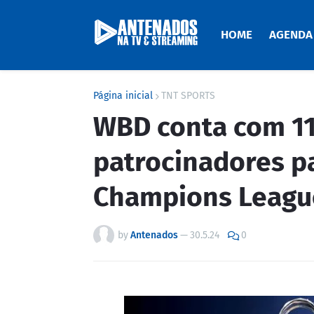
HOME
AGENDA
Página inicial
TNT SPORTS
WBD conta com 11
patrocinadores pa
Champions Leagu
by
Antenados
—
30.5.24
0