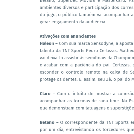
Betano, Superbet, Movida e Mastercard. A
ambientes diversos e participação dos corre
do jogo, o público também vai acompanhar aç
gerar engajamento da audiência.
Ativações com anunciantes
Haleon
– Com sua marca Sensodyne, a aposta 
talento da TNT Sports Pedro Certezas. Mathe
vai deixá-lo assistir às semifinais da Champi
e acabar com a paciência do pai. Certezas, 
esconder o controle remoto na caixa de S
protege os dentes. E, assim, seu Zé, o pai do
Claro
– Com o intuito de mostrar a conexão 
acompanhar as torcidas de cada time. Na E
que demonstram com tatuagens e superstições
Betano
– O correspondente da TNT Sports em
por um dia, entrevistando os torcedores qu