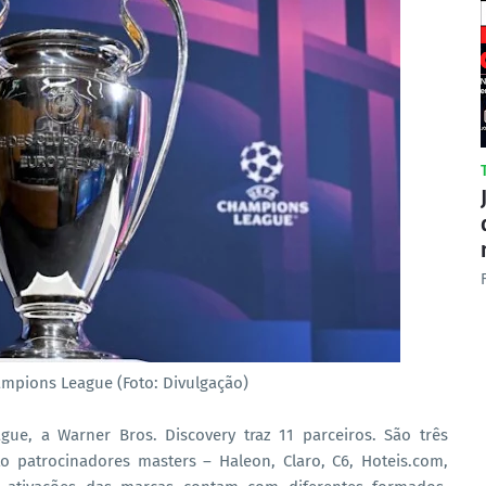
mpions League (Foto: Divulgação)
ue, a Warner Bros. Discovery traz 11 parceiros. São três
to patrocinadores masters – Haleon, Claro, C6, Hoteis.com,