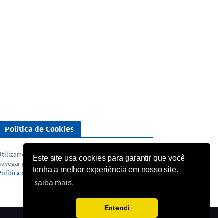
Política de Cookies
Utilizamos cookies para analisar o nosso tráfego. Ao
Este site usa cookies para garantir que você
navegar pelo blog você concorda com a nossa
tenha a melhor experiência em nosso site.
Política de privacidade
e
Termo de uso
.
saiba mais.
Entendi