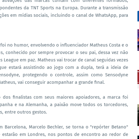
s ativações das marcas contam com diferentes formados,
spondentes da TNT Sports na Europa. Durante a transmissão
ões em mídias sociais, incluindo o canal de WhatsApp, para
foi no humor, envolvendo o influenciador Matheus Costa e o
us, conhecido por sempre provocar o seu pai, dessa vez não
ons League em paz. Matheus vai trocar de canal seguidas vezes
que estará assistindo ao jogo com a dupla, terá a ideia de
ensodyne, protegendo o controle, assim como Sensodyne
 Matheus, vai conseguir acompanhar a grande final.
dos finalistas com seus maiores apoiadores, a marca foi
spanha e na Alemanha, a paixão move todos os torcedores,
, entre outros gestos.
 Barcelona, Marcelo Bechler, se torna o "repórter Betano"
e estarão em Londres, nos pontos de encontro ao redor de