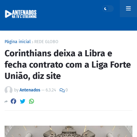
Página inicial
REDE GLOBO
Corinthians deixa a Libra e
fecha contrato com a Liga Forte
União, diz site
by
Antenados
—
6.3.24
0