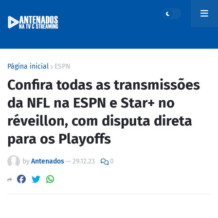
Página inicial
ESPN
Confira todas as transmissões
da NFL na ESPN e Star+ no
réveillon, com disputa direta
para os Playoffs
by
Antenados
—
29.12.23
0