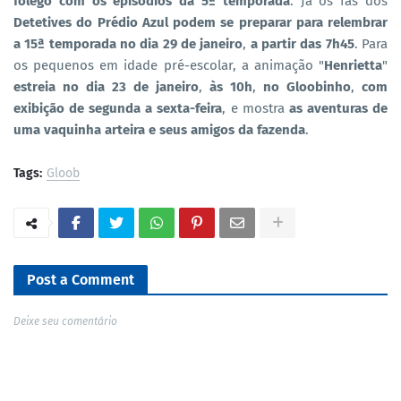
fôlego com os episódios da 5ª temporada
. Já os fãs dos
Detetives do Prédio Azul podem se preparar para relembrar
a 15ª temporada no dia 29 de janeiro
,
a partir das 7h45
. Para
os pequenos em idade pré-escolar, a animação "
Henrietta
"
estreia no dia 23 de janeiro
,
às 10h
,
no Gloobinho
,
com
exibição de segunda a sexta-feira
, e mostra
as aventuras de
uma vaquinha arteira e seus amigos da fazenda
.
Tags:
Gloob
Post a Comment
Deixe seu comentário