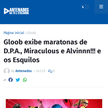
Página inicial
Gloob
Gloob exibe maratonas de
D.P.A., Miraculous e Alvinnn!!! e
os Esquilos
by
Antenados
—
24.1.23
0