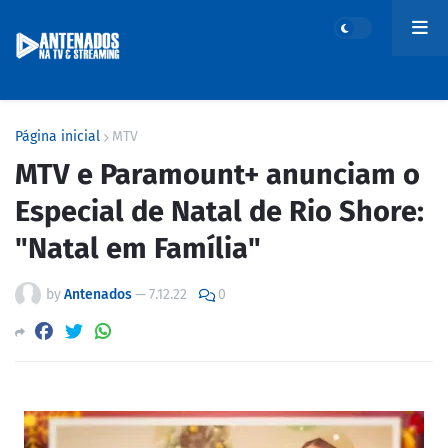
Página inicial
MTV
MTV e Paramount+ anunciam o
Especial de Natal de Rio Shore:
"Natal em Família"
by
Antenados
—
7.12.22
0