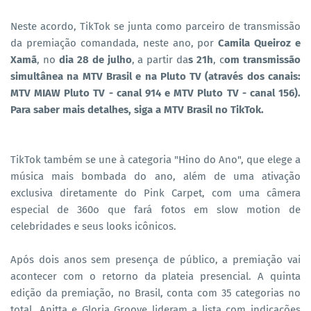
Neste acordo, TikTok se junta como parceiro de transmissão
da premiação comandada, neste ano, por
Camila Queiroz e
Xamã
, no
dia 28 de julho
, a partir da
s 21h
, c
om transmissão
simultânea na MTV Brasil e na Pluto TV (através dos canais:
MTV MIAW Pluto TV - canal 914 e MTV Pluto TV - canal 156).
Para saber mais detalhes, siga a MTV Brasil no TikTok.
TikTok também se une à categoria "Hino do Ano", que elege a
música mais bombada do ano, além de uma ativação
exclusiva diretamente do Pink Carpet, com uma câmera
especial de 360o que fará fotos em slow motion de
celebridades e seus looks icônicos.
Após dois anos sem presença de público, a premiação vai
acontecer com o retorno da plateia presencial. A quinta
edição da premiação, no Brasil, conta com 35 categorias no
total. Anitta e Gloria Groove lideram a lista com indicações