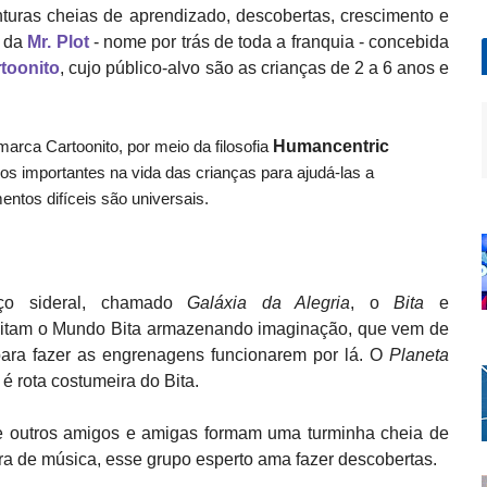
nturas cheias de aprendizado, descobertas, crescimento e
o da
Mr. Plot
- nome por trás de toda a franquia - concebida
toonito
, cujo público-alvo são as crianças de 2 a 6 anos e
arca Cartoonito, por meio da filosofia
Humancentric
s importantes na vida das crianças para ajudá-las a
entos difíceis são universais.
ço sideral, chamado
Galáxia da Alegria
, o
Bita
e
bitam o Mundo Bita armazenando imaginação, que vem de
para fazer as engrenagens funcionarem por lá. O
Planeta
é rota costumeira do Bita.
 outros amigos e amigas formam uma turminha cheia de
ra de música, esse grupo esperto ama fazer descobertas.