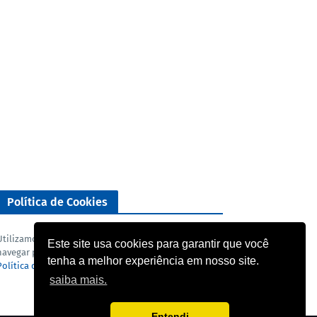
Política de Cookies
Utilizamos cookies para analisar o nosso tráfego. Ao
Este site usa cookies para garantir que você
navegar pelo blog você concorda com a nossa
tenha a melhor experiência em nosso site.
Política de privacidade
e
Termo de uso
.
saiba mais.
Entendi