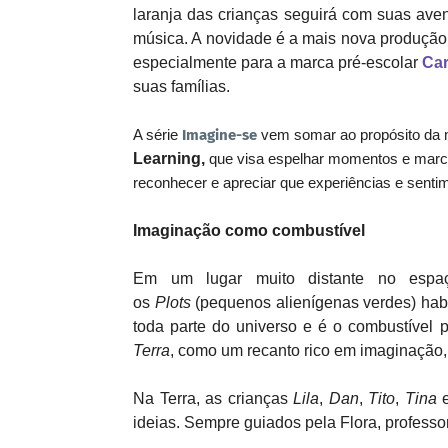
laranja das crianças seguirá com suas ave
música. A novidade é a mais nova produçã
especialmente
para a marca pré-escolar
Car
suas famílias.
A série
Imagine-se
vem somar ao propósito da m
Learning,
que visa espelhar momentos e marco
reconhecer e apreciar que experiências e sentim
Imaginação como combustível
Em um lugar muito distante no espa
os
Plots
(pequenos alienígenas verdes) ha
toda parte do universo e é o combustível 
Terra
, como um recanto rico em imaginação, 
Na Terra, as crianças
Lila
,
Dan
,
Tito
,
Tina
e
ideias. Sempre guiados pela Flora, professo