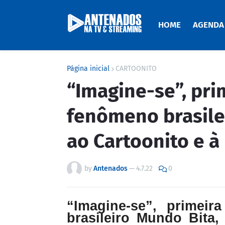
HOME
AGENDA
Página inicial
CARTOONITO
“Imagine-se”, pri
fenômeno brasile
ao Cartoonito e 
by
Antenados
—
4.7.22
0
“Imagine-se”, primei
brasileiro Mundo Bita