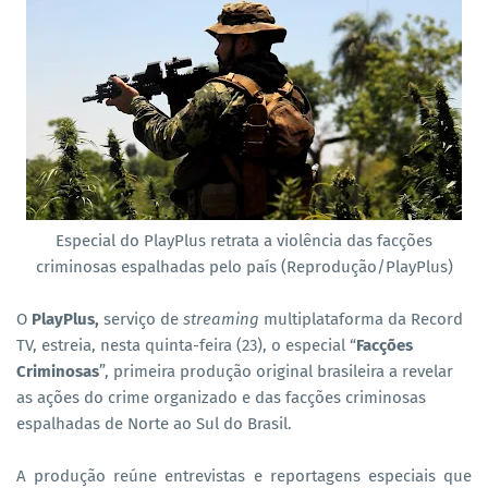
Especial do PlayPlus retrata a violência das facções
criminosas espalhadas pelo país (Reprodução/PlayPlus)
O
PlayPlus,
serviço de
streaming
multiplataforma da Record
TV, estreia, nesta quinta-feira (23), o especial “
Facções
Criminosas
”, primeira produção original brasileira a revelar
as ações do crime organizado e das facções criminosas
espalhadas de Norte ao Sul do Brasil.
A produção reúne entrevistas e reportagens especiais que