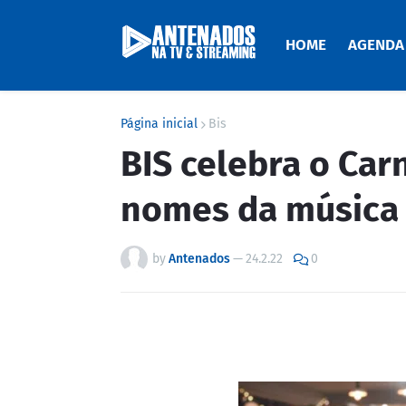
HOME
AGENDA
Página inicial
Bis
BIS celebra o Car
nomes da música
by
Antenados
—
24.2.22
0