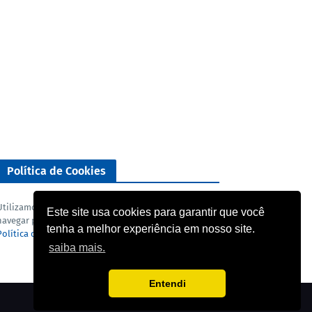
Política de Cookies
Utilizamos cookies para analisar o nosso tráfego. Ao
Este site usa cookies para garantir que você
navegar pelo blog você concorda com a nossa
tenha a melhor experiência em nosso site.
Política de privacidade
e
Termo de uso
.
saiba mais.
Entendi