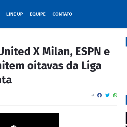
LINE UP
EQUIPE
CONTATO
nited X Milan, ESPN e
item oitavas da Liga
nta