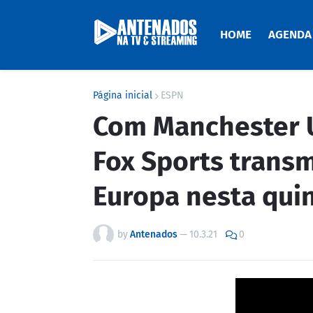
HOME
AGENDA
Página inicial
ESPN
Com Manchester U
Fox Sports transm
Europa nesta qui
by
Antenados
—
10.3.21
0