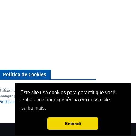
Política de Cookies
Utilizamos cookies para analisar o nosso tráfego. Ao
Este site usa cookies para garantir que você
navegar pelo blog você concorda com a nossa
tenha a melhor experiência em nosso site.
Política de privacidade
e
Termo de uso
.
saiba mais.
Entendi