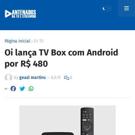
Página inicial
OI TV
Oi lança TV Box com Android
por R$ 480
by
geazi martins
—
6.6.19
0