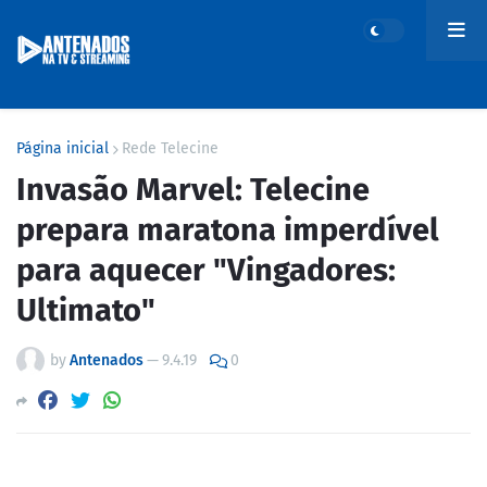
Página inicial
Rede Telecine
Invasão Marvel: Telecine
prepara maratona imperdível
para aquecer "Vingadores:
Ultimato"
by
Antenados
—
9.4.19
0