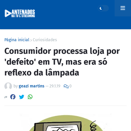
Página inicial
Curiosidades
Consumidor processa loja por
'defeito' em TV, mas era só
reflexo da lâmpada
by
geazi martins
—
29.1.19
0