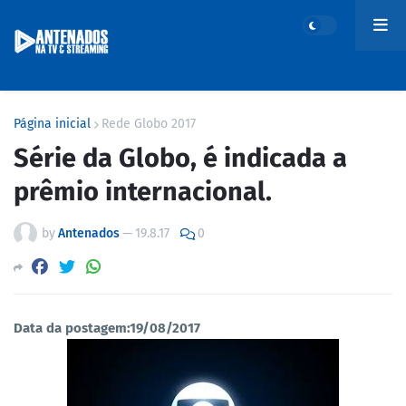
Página inicial
Rede Globo 2017
Série da Globo, é indicada a
prêmio internacional.
by
Antenados
—
19.8.17
0
Data da postagem:19/08/2017