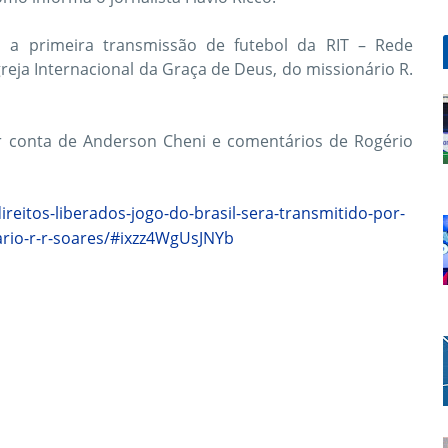
 a primeira transmissão de futebol da RIT – Rede
greja Internacional da Graça de Deus, do missionário R.
or conta de Anderson Cheni e comentários de Rogério
reitos-liberados-jogo-do-brasil-sera-transmitido-por-
ario-r-r-soares/#ixzz4WgUsJNYb