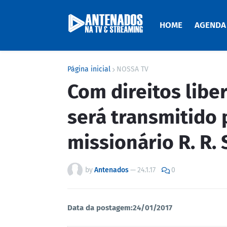
HOME
AGENDA
Página inicial
NOSSA TV
Com direitos liber
será transmitido 
missionário R. R. 
by
Antenados
—
24.1.17
0
Data da postagem:24/01/2017