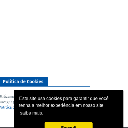
Política de Cookies
Utilizamos cookies para analisar o nosso tráfego. Ao
Este site usa cookies para garantir que você
navegar pelo blog você concorda com a nossa
tenha a melhor experiência em nosso site.
Política de privacidade
e
Termo de uso
.
saiba mais.
Entendi