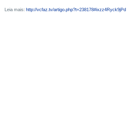
Leia mais:
http://vcfaz.tv/artigo.php?t=238178#ixzz4Ryck9jPd